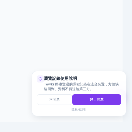
瀏覽記錄使用說明
Tewkr 將瀏覽過的課程記錄在這台裝置，方便快
速回到。資料不傳送給第三方。
不同意
好，同意
隱私權說明