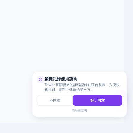
瀏覽記錄使用說明
Tewkr 將瀏覽過的課程記錄在這台裝置，方便快
速回到。資料不傳送給第三方。
不同意
好，同意
隱私權說明