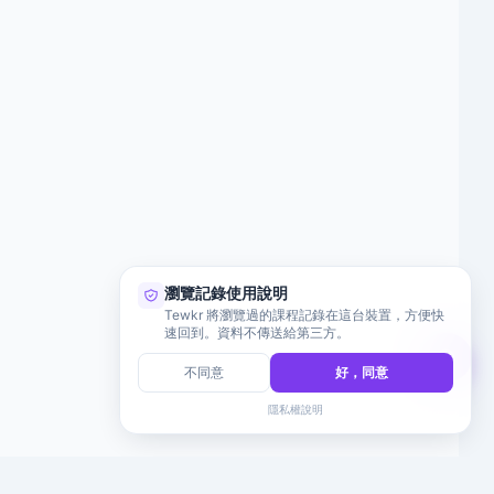
瀏覽記錄使用說明
Tewkr 將瀏覽過的課程記錄在這台裝置，方便快
速回到。資料不傳送給第三方。
不同意
好，同意
隱私權說明