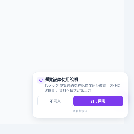
瀏覽記錄使用說明
Tewkr 將瀏覽過的課程記錄在這台裝置，方便快
速回到。資料不傳送給第三方。
不同意
好，同意
隱私權說明