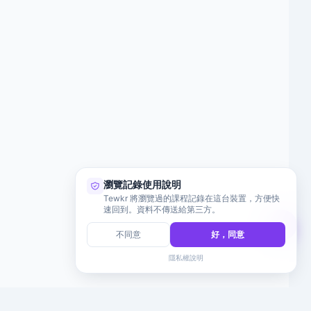
瀏覽記錄使用說明
Tewkr 將瀏覽過的課程記錄在這台裝置，方便快
速回到。資料不傳送給第三方。
不同意
好，同意
隱私權說明