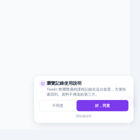
瀏覽記錄使用說明
Tewkr 將瀏覽過的課程記錄在這台裝置，方便快
速回到。資料不傳送給第三方。
不同意
好，同意
隱私權說明