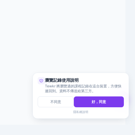
瀏覽記錄使用說明
Tewkr 將瀏覽過的課程記錄在這台裝置，方便快
速回到。資料不傳送給第三方。
不同意
好，同意
隱私權說明