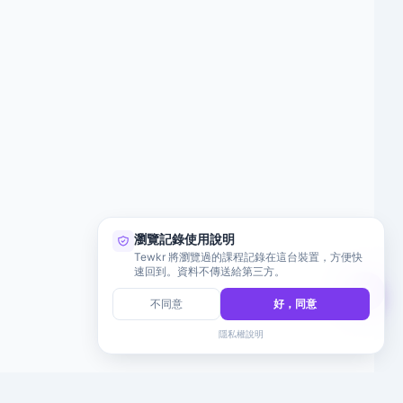
瀏覽記錄使用說明
Tewkr 將瀏覽過的課程記錄在這台裝置，方便快
速回到。資料不傳送給第三方。
不同意
好，同意
隱私權說明