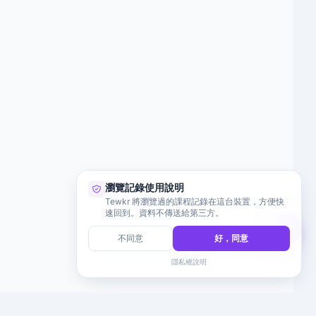
瀏覽記錄使用說明
Tewkr 將瀏覽過的課程記錄在這台裝置，方便快
速回到。資料不傳送給第三方。
不同意
好，同意
隱私權說明