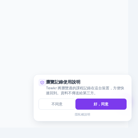
瀏覽記錄使用說明
Tewkr 將瀏覽過的課程記錄在這台裝置，方便快
速回到。資料不傳送給第三方。
不同意
好，同意
隱私權說明