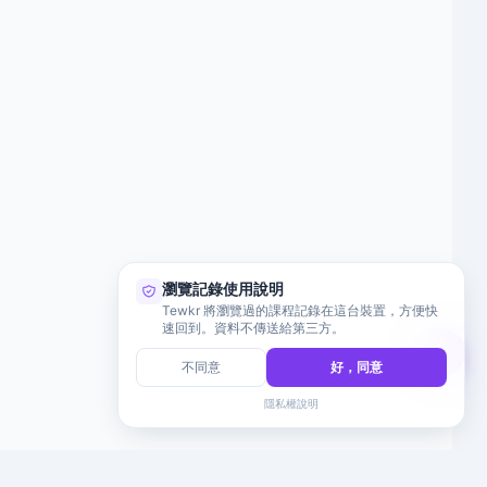
瀏覽記錄使用說明
Tewkr 將瀏覽過的課程記錄在這台裝置，方便快
速回到。資料不傳送給第三方。
不同意
好，同意
隱私權說明