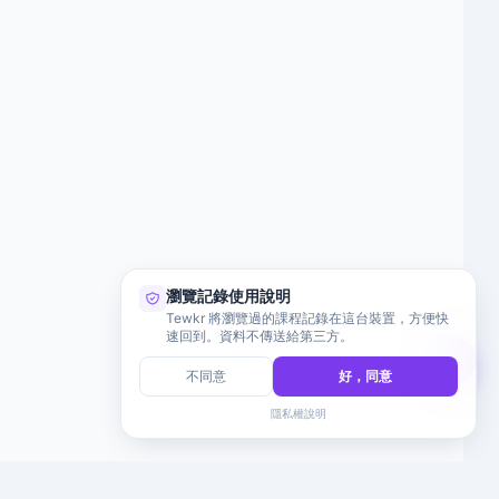
瀏覽記錄使用說明
Tewkr 將瀏覽過的課程記錄在這台裝置，方便快
速回到。資料不傳送給第三方。
不同意
好，同意
隱私權說明