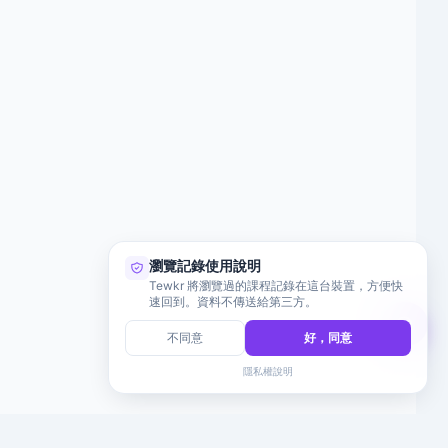
瀏覽記錄使用說明
Tewkr 將瀏覽過的課程記錄在這台裝置，方便快
速回到。資料不傳送給第三方。
不同意
好，同意
隱私權說明