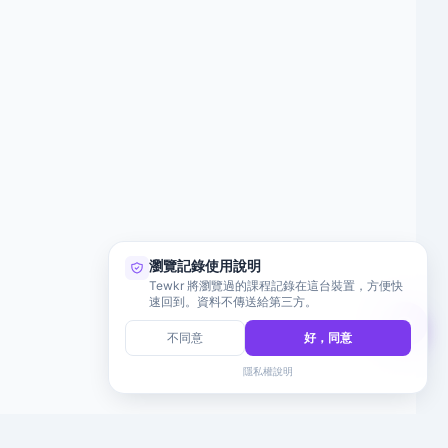
瀏覽記錄使用說明
Tewkr 將瀏覽過的課程記錄在這台裝置，方便快
速回到。資料不傳送給第三方。
不同意
好，同意
隱私權說明