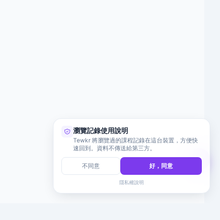
瀏覽記錄使用說明
Tewkr 將瀏覽過的課程記錄在這台裝置，方便快
速回到。資料不傳送給第三方。
不同意
好，同意
隱私權說明