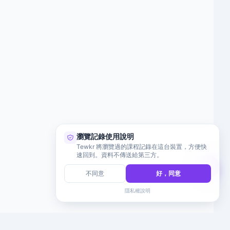
瀏覽記錄使用說明
Tewkr 將瀏覽過的課程記錄在這台裝置，方便快
速回到。資料不傳送給第三方。
不同意
好，同意
隱私權說明