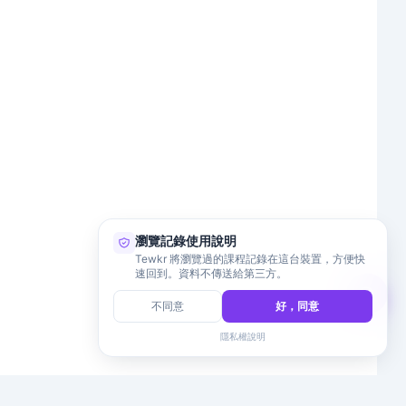
瀏覽記錄使用說明
Tewkr 將瀏覽過的課程記錄在這台裝置，方便快
速回到。資料不傳送給第三方。
不同意
好，同意
隱私權說明