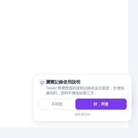
瀏覽記錄使用說明
Tewkr 將瀏覽過的課程記錄在這台裝置，方便快
速回到。資料不傳送給第三方。
不同意
好，同意
隱私權說明