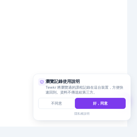
瀏覽記錄使用說明
Tewkr 將瀏覽過的課程記錄在這台裝置，方便快
速回到。資料不傳送給第三方。
不同意
好，同意
隱私權說明