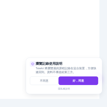
瀏覽記錄使用說明
Tewkr 將瀏覽過的課程記錄在這台裝置，方便快
速回到。資料不傳送給第三方。
不同意
好，同意
隱私權說明