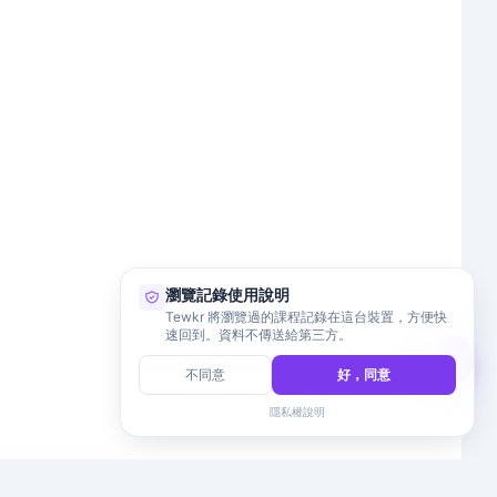
瀏覽記錄使用說明
Tewkr 將瀏覽過的課程記錄在這台裝置，方便快
速回到。資料不傳送給第三方。
不同意
好，同意
隱私權說明