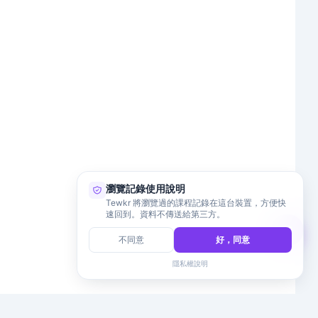
瀏覽記錄使用說明
Tewkr 將瀏覽過的課程記錄在這台裝置，方便快
速回到。資料不傳送給第三方。
不同意
好，同意
隱私權說明