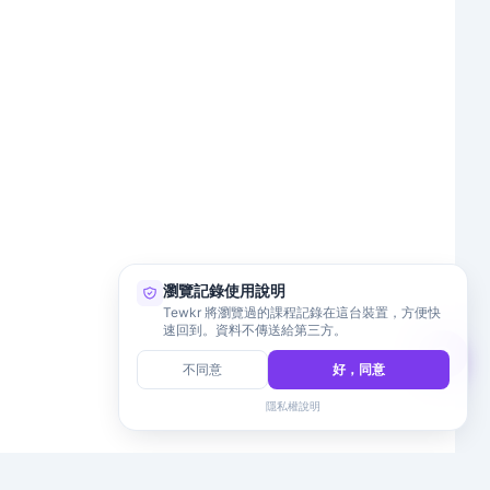
瀏覽記錄使用說明
Tewkr 將瀏覽過的課程記錄在這台裝置，方便快
速回到。資料不傳送給第三方。
不同意
好，同意
隱私權說明