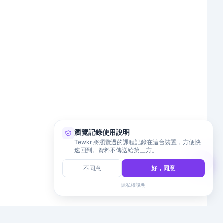
瀏覽記錄使用說明
Tewkr 將瀏覽過的課程記錄在這台裝置，方便快
速回到。資料不傳送給第三方。
不同意
好，同意
隱私權說明