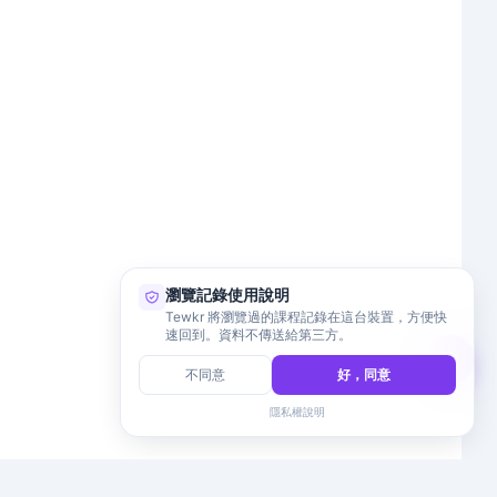
瀏覽記錄使用說明
Tewkr 將瀏覽過的課程記錄在這台裝置，方便快
速回到。資料不傳送給第三方。
不同意
好，同意
隱私權說明