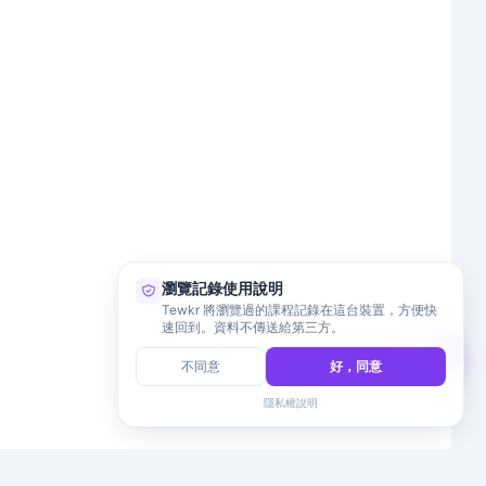
瀏覽記錄使用說明
Tewkr 將瀏覽過的課程記錄在這台裝置，方便快
速回到。資料不傳送給第三方。
不同意
好，同意
隱私權說明