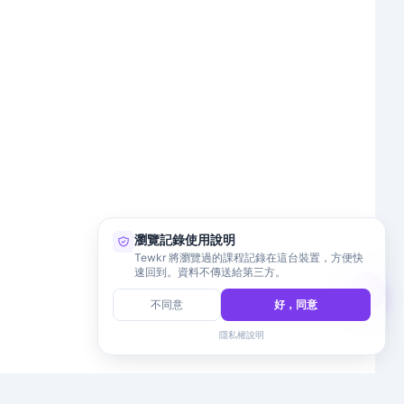
瀏覽記錄使用說明
Tewkr 將瀏覽過的課程記錄在這台裝置，方便快
速回到。資料不傳送給第三方。
不同意
好，同意
隱私權說明