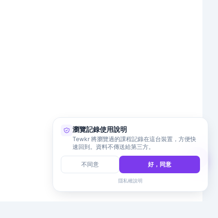
瀏覽記錄使用說明
Tewkr 將瀏覽過的課程記錄在這台裝置，方便快
速回到。資料不傳送給第三方。
不同意
好，同意
隱私權說明