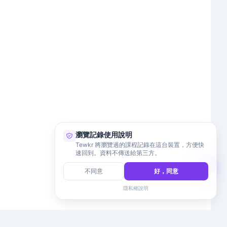
瀏覽記錄使用說明
Tewkr 將瀏覽過的課程記錄在這台裝置，方便快
速回到。資料不傳送給第三方。
不同意
好，同意
隱私權說明