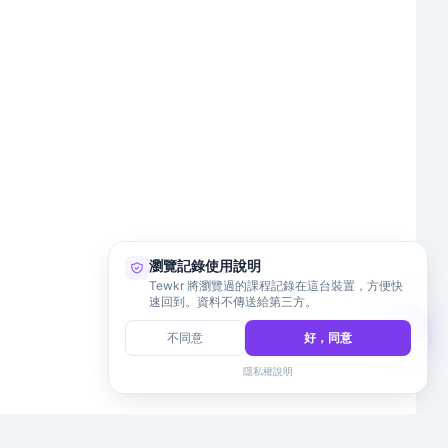
瀏覽記錄使用說明
Tewkr 將瀏覽過的課程記錄在這台裝置，方便快
速回到。資料不傳送給第三方。
不同意
好，同意
隱私權說明