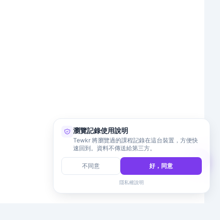
瀏覽記錄使用說明
Tewkr 將瀏覽過的課程記錄在這台裝置，方便快
速回到。資料不傳送給第三方。
不同意
好，同意
隱私權說明