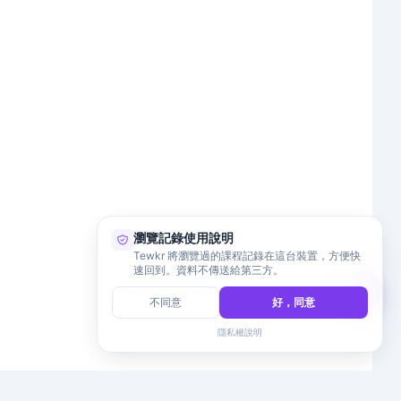
瀏覽記錄使用說明
Tewkr 將瀏覽過的課程記錄在這台裝置，方便快
速回到。資料不傳送給第三方。
不同意
好，同意
隱私權說明