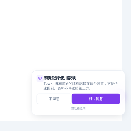
瀏覽記錄使用說明
Tewkr 將瀏覽過的課程記錄在這台裝置，方便快
速回到。資料不傳送給第三方。
不同意
好，同意
隱私權說明