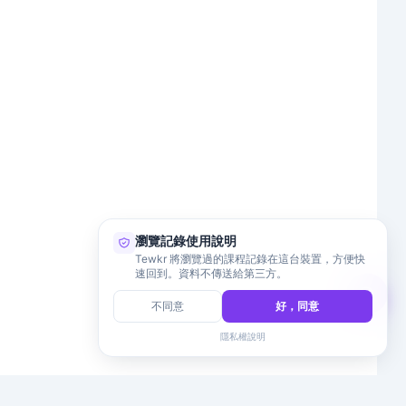
瀏覽記錄使用說明
Tewkr 將瀏覽過的課程記錄在這台裝置，方便快
速回到。資料不傳送給第三方。
不同意
好，同意
隱私權說明