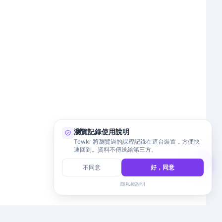
瀏覽記錄使用說明
Tewkr 將瀏覽過的課程記錄在這台裝置，方便快
速回到。資料不傳送給第三方。
不同意
好，同意
隱私權說明