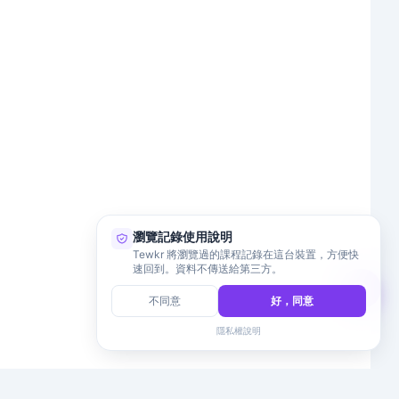
瀏覽記錄使用說明
Tewkr 將瀏覽過的課程記錄在這台裝置，方便快
速回到。資料不傳送給第三方。
不同意
好，同意
隱私權說明