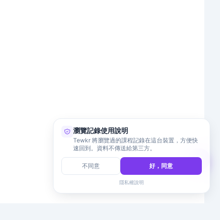
瀏覽記錄使用說明
Tewkr 將瀏覽過的課程記錄在這台裝置，方便快
速回到。資料不傳送給第三方。
不同意
好，同意
隱私權說明