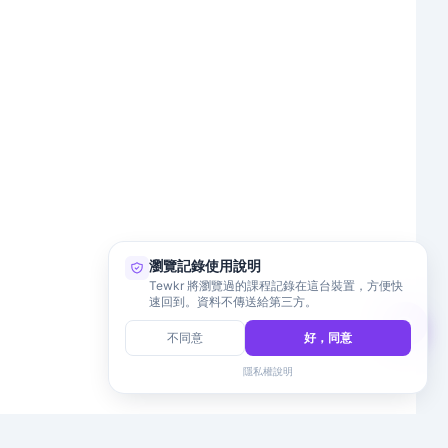
瀏覽記錄使用說明
Tewkr 將瀏覽過的課程記錄在這台裝置，方便快
速回到。資料不傳送給第三方。
不同意
好，同意
隱私權說明