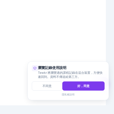
瀏覽記錄使用說明
Tewkr 將瀏覽過的課程記錄在這台裝置，方便快
速回到。資料不傳送給第三方。
不同意
好，同意
隱私權說明