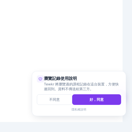
瀏覽記錄使用說明
Tewkr 將瀏覽過的課程記錄在這台裝置，方便快
速回到。資料不傳送給第三方。
不同意
好，同意
隱私權說明