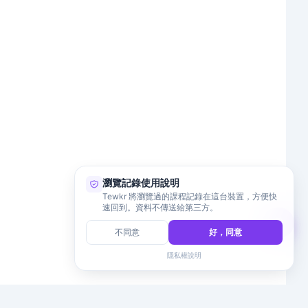
瀏覽記錄使用說明
Tewkr 將瀏覽過的課程記錄在這台裝置，方便快
速回到。資料不傳送給第三方。
不同意
好，同意
隱私權說明