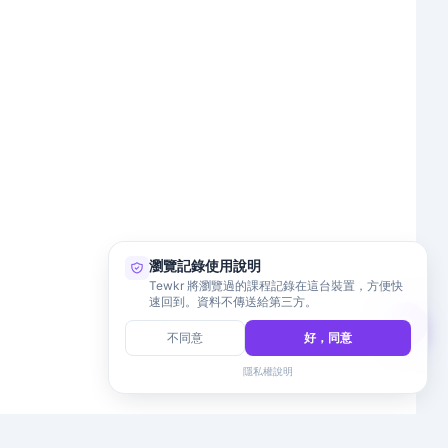
瀏覽記錄使用說明
Tewkr 將瀏覽過的課程記錄在這台裝置，方便快
速回到。資料不傳送給第三方。
不同意
好，同意
隱私權說明