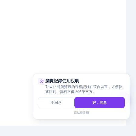
瀏覽記錄使用說明
Tewkr 將瀏覽過的課程記錄在這台裝置，方便快
速回到。資料不傳送給第三方。
不同意
好，同意
隱私權說明