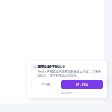
瀏覽記錄使用說明
Tewkr 將瀏覽過的課程記錄在這台裝置，方便快
速回到。資料不傳送給第三方。
不同意
好，同意
隱私權說明