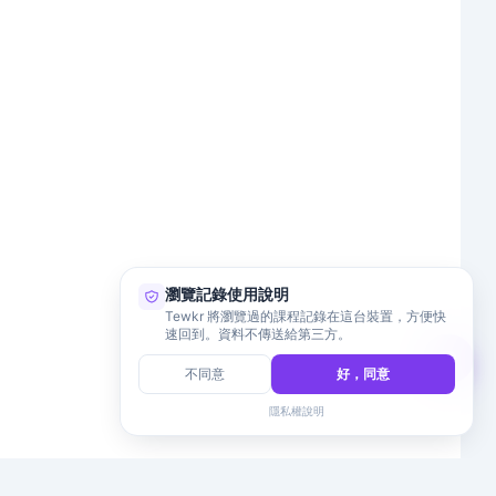
瀏覽記錄使用說明
Tewkr 將瀏覽過的課程記錄在這台裝置，方便快
速回到。資料不傳送給第三方。
不同意
好，同意
隱私權說明