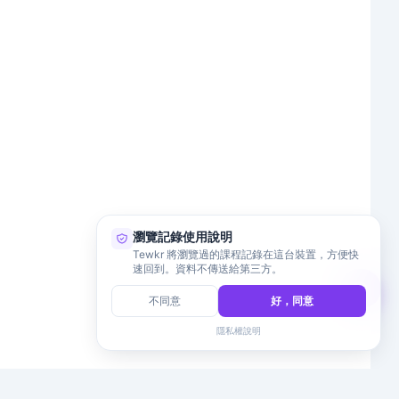
瀏覽記錄使用說明
Tewkr 將瀏覽過的課程記錄在這台裝置，方便快
速回到。資料不傳送給第三方。
不同意
好，同意
隱私權說明