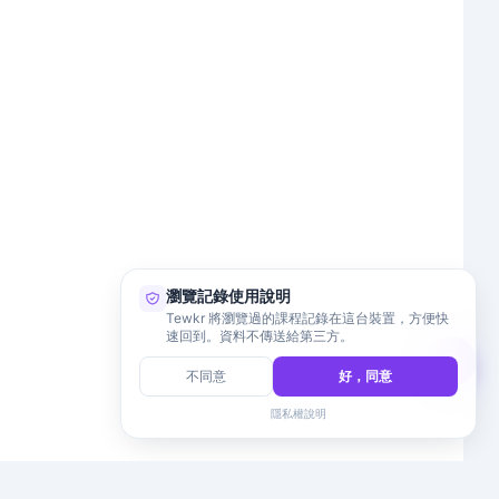
瀏覽記錄使用說明
Tewkr 將瀏覽過的課程記錄在這台裝置，方便快
速回到。資料不傳送給第三方。
不同意
好，同意
隱私權說明