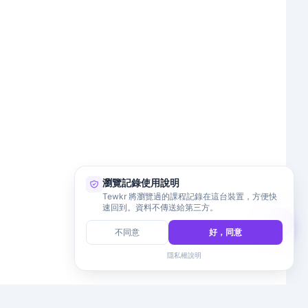
瀏覽記錄使用說明
Tewkr 將瀏覽過的課程記錄在這台裝置，方便快
速回到。資料不傳送給第三方。
不同意
好，同意
隱私權說明