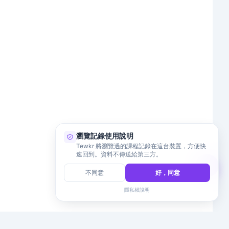
瀏覽記錄使用說明
Tewkr 將瀏覽過的課程記錄在這台裝置，方便快
速回到。資料不傳送給第三方。
不同意
好，同意
隱私權說明