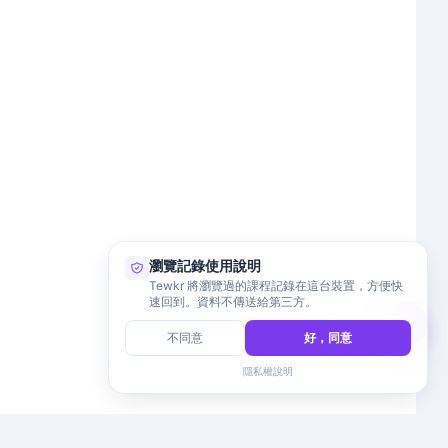
瀏覽記錄使用說明
Tewkr 將瀏覽過的課程記錄在這台裝置，方便快
速回到。資料不傳送給第三方。
不同意
好，同意
隱私權說明